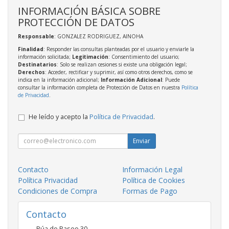
INFORMACIÓN BÁSICA SOBRE
PROTECCIÓN DE DATOS
Responsable
: GONZALEZ RODRIGUEZ, AINOHA
Finalidad
: Responder las consultas planteadas por el usuario y enviarle la
información solicitada;
Legitimación
: Consentimiento del usuario;
Destinatarios
: Solo se realizan cesiones si existe una obligación legal;
Derechos
: Acceder, rectificar y suprimir, así como otros derechos, como se
indica en la información adicional;
Información Adicional
: Puede
consultar la información completa de Protección de Datos en nuestra
Política
de Privacidad
.
He leído y acepto la
Política de Privacidad
.
Enviar
Contacto
Información Legal
Política Privacidad
Política de Cookies
Condiciones de Compra
Formas de Pago
Contacto
Rúa do Paseo 30