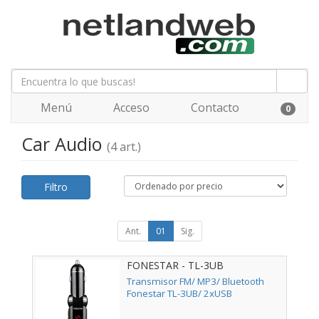
Menú
Acceso
Contacto
0
Car Audio
(4 art.)
Filtro
Ant.
01
Sig.
FONESTAR - TL-3UB
Transmisor FM/ MP3/ Bluetooth
Fonestar TL-3UB/ 2xUSB