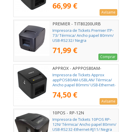
66,99 €
Avísame
PREMIER - TIT80200URB
Impresora de Tickets Premier ITP-
73/ Térmica/ Ancho papel 80mm/
USB-RS232/ Negra
71,99 €
Comprar
APPROX - APPPOS80AM-
USBLAN
Impresora de Tickets Approx
appPOS80AM-USBLAN/ Térmica/
Ancho papel 80mm/ USB-Ethernet-
RJ11/ Negra
74,50 €
Avísame
10POS - RP-12N
Impresora de Tickets 10POS RP-
12N/ Térmica/ Ancho papel 80mm/
USB-RS232-Ethernet-RJ11/ Negra