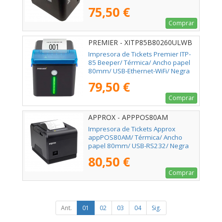
75,50 €
Comprar
PREMIER - XITP85B80260ULWB
Impresora de Tickets Premier ITP-
85 Beeper/ Térmica/ Ancho papel
80mm/ USB-Ethernet-WiFi/ Negra
79,50 €
Comprar
APPROX - APPPOS80AM
Impresora de Tickets Approx
appPOS80AM/ Térmica/ Ancho
papel 80mm/ USB-RS232/ Negra
80,50 €
Comprar
Ant.
01
02
03
04
Sig.