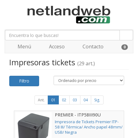
Menú
Acceso
Contacto
0
Impresoras tickets
(29 art.)
Filtro
Ant.
01
02
03
04
Sig.
PREMIER - ITP58III90U
Impresora de Tickets Premier ITP-
58 III/ Térmica/ Ancho papel 48mm/
USB/ Negra