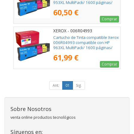
953XL MultiPack/ 1600 páginas/
Negro/ Cian/ Magenta/ Amarillo
60,50 €
Comprar
XEROX - 006R04993
Cartucho de Tinta compatible Xerox
006R04993 compatible con HP
963XL MultiPack/ 1600 páginas/
Negro/ Cian/ Magenta/ Amarillo
61,99 €
Comprar
Ant.
01
Sig.
Sobre Nosotros
venta online productos tecnológicos
Síguenos en: