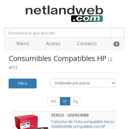
Menú
Acceso
Contacto
0
Consumibles Compatibles HP
(2
art.)
Filtro
Ant.
01
Sig.
XEROX - 006R04988
Cartucho de Tinta compatible Xerox
006R04988 compatible con HP