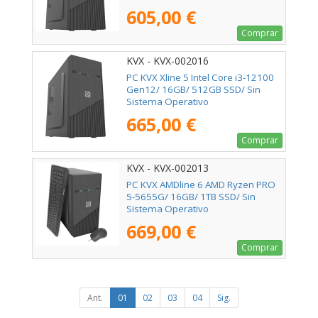
605,00 €
Comprar
KVX - KVX-002016
PC KVX Xline 5 Intel Core i3-12100
Gen12/ 16GB/ 512GB SSD/ Sin
Sistema Operativo
665,00 €
Comprar
KVX - KVX-002013
PC KVX AMDline 6 AMD Ryzen PRO
5-5655G/ 16GB/ 1TB SSD/ Sin
Sistema Operativo
669,00 €
Comprar
Ant.
01
02
03
04
Sig.