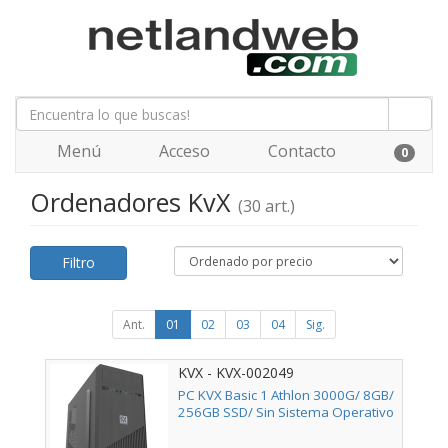
Menú
Acceso
Contacto
0
Ordenadores KvX
(30 art.)
Filtro
Ant.
01
02
03
04
Sig.
KVX - KVX-002049
PC KVX Basic 1 Athlon 3000G/ 8GB/
256GB SSD/ Sin Sistema Operativo