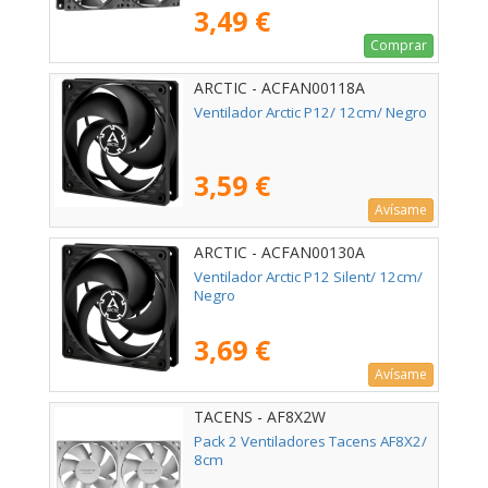
3,49 €
Comprar
ARCTIC - ACFAN00118A
Ventilador Arctic P12/ 12cm/ Negro
3,59 €
Avísame
ARCTIC - ACFAN00130A
Ventilador Arctic P12 Silent/ 12cm/
Negro
3,69 €
Avísame
TACENS - AF8X2W
Pack 2 Ventiladores Tacens AF8X2/
8cm