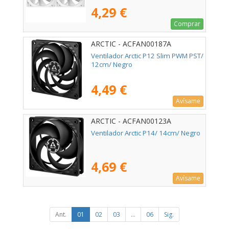
4,29 €
Comprar
ARCTIC - ACFAN00187A
Ventilador Arctic P12 Slim PWM PST/
12cm/ Negro
4,49 €
Avísame
ARCTIC - ACFAN00123A
Ventilador Arctic P14/ 14cm/ Negro
4,69 €
Avísame
Ant.
01
02
03
...
06
Sig.