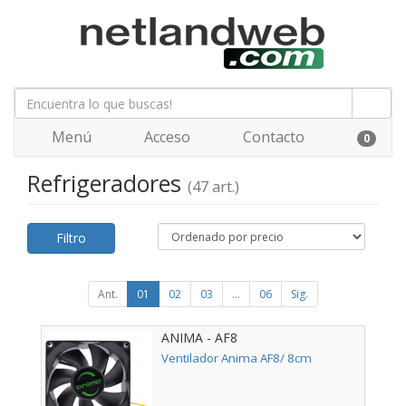
Menú
Acceso
Contacto
0
Refrigeradores
(47 art.)
Filtro
Ant.
01
02
03
...
06
Sig.
ANIMA - AF8
Ventilador Anima AF8/ 8cm