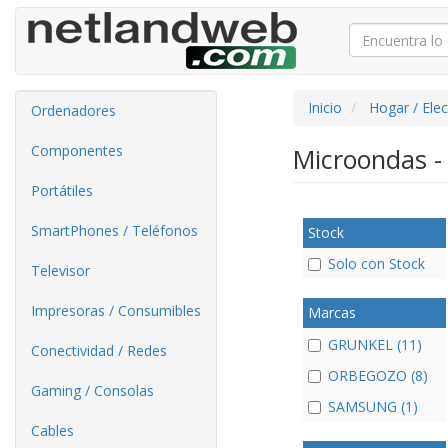
Inicio
Hogar / Ele
Ordenadores
Componentes
Microondas 
Portátiles
SmartPhones / Teléfonos
Stock
Solo con Stock
Televisor
Impresoras / Consumibles
Marcas
GRUNKEL (11)
Conectividad / Redes
ORBEGOZO (8)
Gaming / Consolas
SAMSUNG (1)
Cables