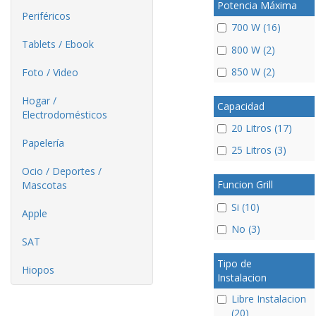
Potencia Máxima
Periféricos
700 W (16)
Tablets / Ebook
800 W (2)
850 W (2)
Foto / Video
Hogar /
Capacidad
Electrodomésticos
20 Litros (17)
Papelería
25 Litros (3)
Ocio / Deportes /
Funcion Grill
Mascotas
Si (10)
Apple
No (3)
SAT
Tipo de
Hiopos
Instalacion
Libre Instalacion
(20)