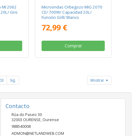
 MI 2062
Microondas Orbegozo MIG 2070
20L/ Gris
CE/ 700W/ Capacidad 20L/
Función Grill/ Blanco
72,99 €
Comprar
03
Sig.
Mostrar
Contacto
Rúa do Paseo 30
32003
OURENSE
,
Ourense
988540008
ADMON@NETLANDWEB.COM