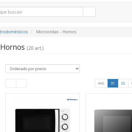
ctrodomésticos
Microondas - Hornos
- Hornos
(20 art.)
Ant.
01
02