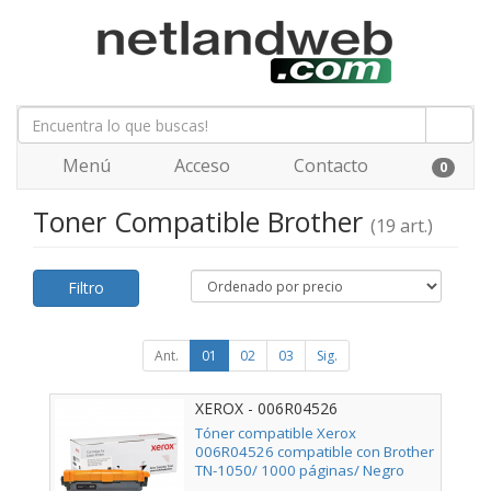
Menú
Acceso
Contacto
0
Toner Compatible Brother
(19 art.)
Filtro
Ant.
01
02
03
Sig.
XEROX - 006R04526
Tóner compatible Xerox
006R04526 compatible con Brother
TN-1050/ 1000 páginas/ Negro