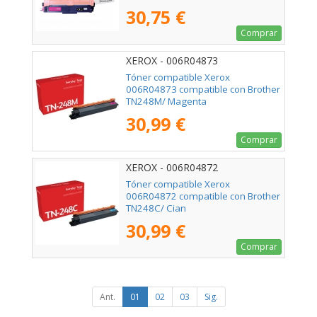
30,75 €
Comprar
XEROX - 006R04873
Tóner compatible Xerox
006R04873 compatible con Brother
TN248M/ Magenta
30,99 €
Comprar
XEROX - 006R04872
Tóner compatible Xerox
006R04872 compatible con Brother
TN248C/ Cian
30,99 €
Comprar
Ant.
01
02
03
Sig.