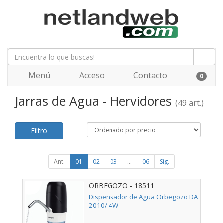
Menú
Acceso
Contacto
0
Jarras de Agua - Hervidores
(49 art.)
Filtro
Ant.
01
02
03
...
06
Sig.
ORBEGOZO - 18511
Dispensador de Agua Orbegozo DA
2010/ 4W