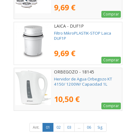
9,69 €
Comprar
LAICA - DUF1P
Filtro MikroPLASTIK-STOP Laica
DUF1P
9,69 €
Comprar
ORBEGOZO - 18145
Hervidor de Agua Orbegozo KT
4150/ 1200W/ Capacidad 1L
10,50 €
Comprar
Ant.
01
02
03
...
06
Sig.