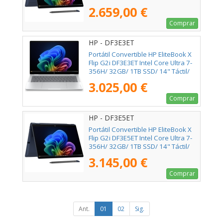
Win11 Pro
2.659,00 €
Comprar
HP - DF3E3ET
Portátil Convertible HP EliteBook X
Flip G2i DF3E3ET Intel Core Ultra 7-
356H/ 32GB/ 1TB SSD/ 14" Táctil/
Win11 Pro
3.025,00 €
Comprar
HP - DF3E5ET
Portátil Convertible HP EliteBook X
Flip G2i DF3E5ET Intel Core Ultra 7-
356H/ 32GB/ 1TB SSD/ 14" Táctil/
Win11 Pro
3.145,00 €
Comprar
Ant.
01
02
Sig.