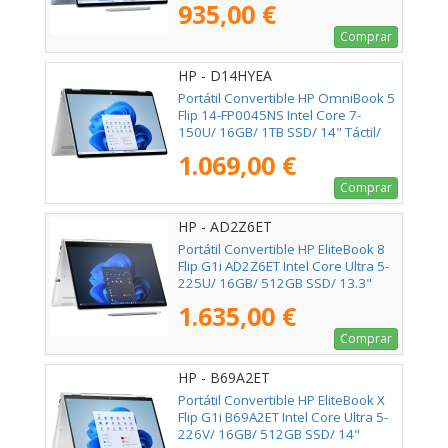
935,00 €
Comprar
HP - D14HYEA
Portátil Convertible HP OmniBook 5
Flip 14-FP0045NS Intel Core 7-
150U/ 16GB/ 1TB SSD/ 14" Táctil/
Win11
1.069,00 €
Comprar
HP - AD2Z6ET
Portátil Convertible HP EliteBook 8
Flip G1i AD2Z6ET Intel Core Ultra 5-
225U/ 16GB/ 512GB SSD/ 13.3"
Táctil/ Win11 Pro
1.635,00 €
Comprar
HP - B69A2ET
Portátil Convertible HP EliteBook X
Flip G1i B69A2ET Intel Core Ultra 5-
226V/ 16GB/ 512GB SSD/ 14"