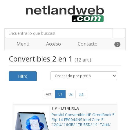
Menú
Acceso
Contacto
0
Convertibles 2 en 1
(12 art.)
Filtro
Ant.
01
02
Sig.
HP - D14HXEA
Portátil Convertible HP OmniBook 5
Flip 14-FP0044NS Intel Core 5-
120U/ 16GB/ 1TB SSD/ 14" Táctil/
Win11