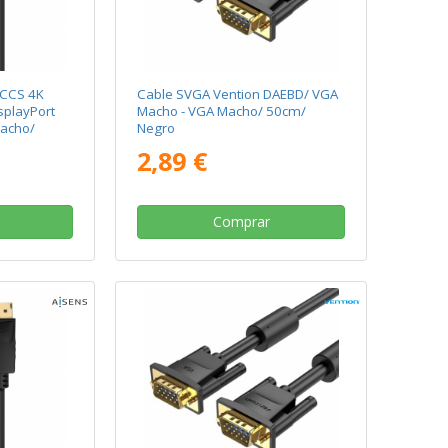
 CCS 4K
Cable SVGA Vention DAEBD/ VGA
splayPort
Macho - VGA Macho/ 50cm/
Macho/
Negro
/ 50cm/
2,89 €
Comprar