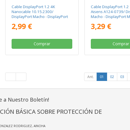
Cable DisplayPort 1.2 4K
Cable DisplayPort 1.2
Nanocable 10.15.2300/
Aisens A124-0739/ Di
DisplayPort Macho - DisplayPort
Macho - DisplayPort 
Macho/ 50cm/ Negro
Hasta 5W/ 2300Mbps/
2,99 €
3,29 €
Negro
Comprar
Comprar
Ant.
01
02
03
e a Nuestro Boletín!
CIÓN BÁSICA SOBRE PROTECCIÓN DE
GONZALEZ RODRIGUEZ, AINOHA