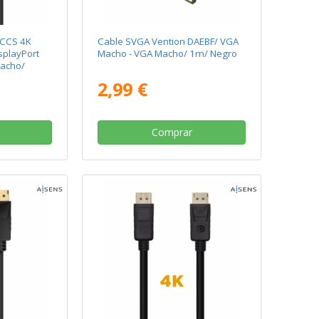
 CCS 4K
Cable SVGA Vention DAEBF/ VGA
splayPort
Macho - VGA Macho/ 1m/ Negro
Macho/
/ 1m/ Negro
2,99 €
Comprar