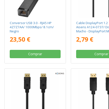
Conversor USB 3.0 - RJ45 HP
Cable DisplayPort 1.2
4Z7Z7AA/ 1000Mbps/ 8.1cm/
Aisens A124-0737/ Di
Negro
Macho - DisplayPort 
Hasta 5W/ 2300Mbps
23,50 €
2,79 €
Negro
Comprar
Comprar