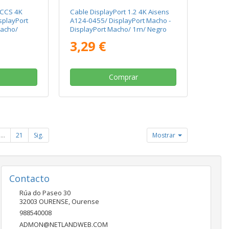
 CCS 4K
Cable DisplayPort 1.2 4K Aisens
splayPort
A124-0455/ DisplayPort Macho -
Macho/
DisplayPort Macho/ 1m/ Negro
 1.5m/
3,29 €
Comprar
...
21
Sig.
Mostrar
Contacto
Rúa do Paseo 30
32003
OURENSE
,
Ourense
988540008
ADMON@NETLANDWEB.COM