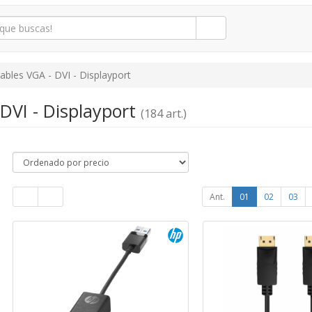
ables VGA - DVI - Displayport
DVI - Displayport
(184 art.)
Ant.
01
02
03