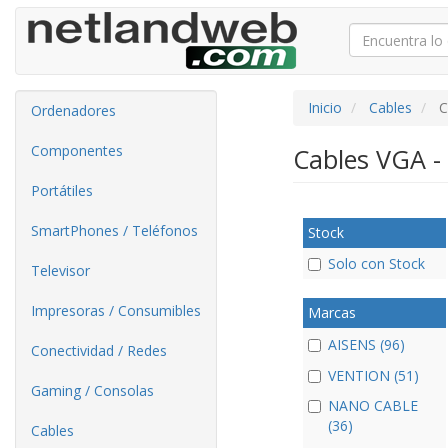
Inicio
Cables
C
Ordenadores
Componentes
Cables VGA - 
Portátiles
SmartPhones / Teléfonos
Stock
Solo con Stock
Televisor
Impresoras / Consumibles
Marcas
AISENS (96)
Conectividad / Redes
VENTION (51)
Gaming / Consolas
NANO CABLE
(36)
Cables