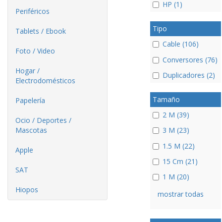
HP (1)
Periféricos
Tipo
Tablets / Ebook
Cable (106)
Foto / Video
Conversores (76)
Hogar /
Duplicadores (2)
Electrodomésticos
Tamaño
Papelería
2 M (39)
Ocio / Deportes /
Mascotas
3 M (23)
1.5 M (22)
Apple
15 Cm (21)
SAT
1 M (20)
Hiopos
mostrar todas