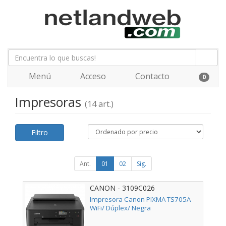
Menú
Acceso
Contacto
0
Impresoras
(14 art.)
Filtro
Ant.
01
02
Sig.
CANON - 3109C026
Impresora Canon PIXMA TS705A
WiFi/ Dúplex/ Negra