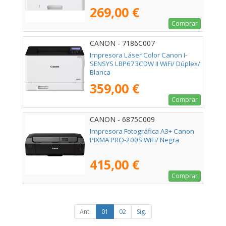
269,00 €
Comprar
CANON - 7186C007
Impresora Láser Color Canon I-
SENSYS LBP673CDW II WiFi/ Dúplex/
Blanca
359,00 €
Comprar
CANON - 6875C009
Impresora Fotográfica A3+ Canon
PIXMA PRO-200S WiFi/ Negra
415,00 €
Comprar
Ant.
01
02
Sig.