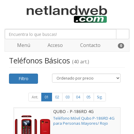
Menú
Acceso
Contacto
0
Teléfonos Básicos
(40 art.)
Filtro
Ant.
01
02
03
04
05
Sig.
QUBO - P-186RD 4G
Teléfono Móvil Qubo P-186RD 4G
para Personas Mayores/ Rojo