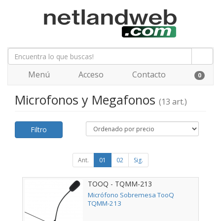
Menú
Acceso
Contacto
0
Microfonos y Megafonos
(13 art.)
Filtro
Ant.
01
02
Sig.
TOOQ - TQMM-213
Micrófono Sobremesa TooQ
TQMM-213