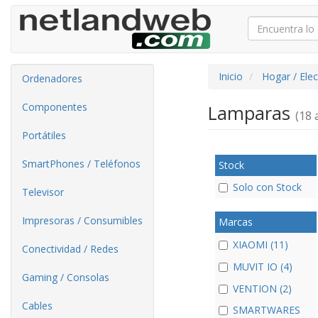
Inicio
Hogar / Ele
Ordenadores
Componentes
Lamparas
(18 a
Portátiles
SmartPhones / Teléfonos
Stock
Solo con Stock
Televisor
Impresoras / Consumibles
Marcas
XIAOMI (11)
Conectividad / Redes
MUVIT IO (4)
Gaming / Consolas
VENTION (2)
Cables
SMARTWARES