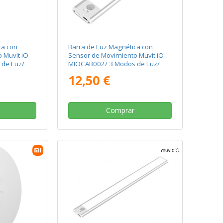
ca con
Barra de Luz Magnética con
 Muvit iO
Sensor de Movimiento Muvit iO
de Luz/
MIOCAB002/ 3 Modos de Luz/
con Batería/ Blanca
12,50 €
Comprar