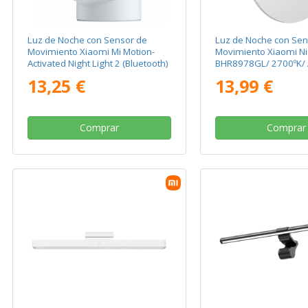
Luz de Noche con Sensor de
Luz de Noche con Sen
Movimiento Xiaomi Mi Motion-
Movimiento Xiaomi Nig
Activated Night Light 2 (Bluetooth)
BHR8978GL/ 2700ºK/ 
BHR5278GL/ 2800ºK/ Ángulo de
apertura 120º
13,25 €
13,99 €
apertura 120º
Comprar
Comprar