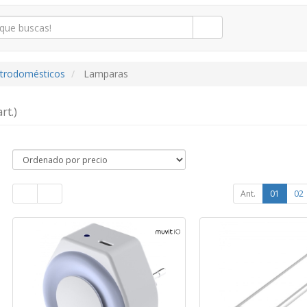
ctrodomésticos
Lamparas
rt.)
Ant.
01
02