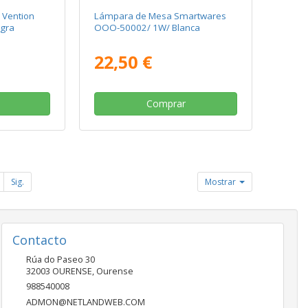
 Vention
Lámpara de Mesa Smartwares
gra
OOO-50002/ 1W/ Blanca
22,50 €
Comprar
Sig.
Mostrar
Contacto
Rúa do Paseo 30
32003
OURENSE
,
Ourense
988540008
ADMON@NETLANDWEB.COM