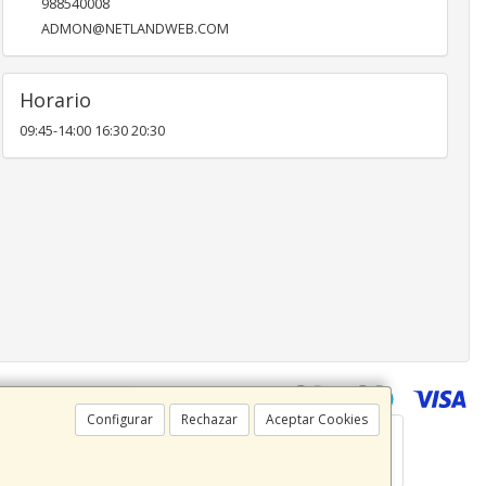
988540008
ADMON@NETLANDWEB.COM
Horario
09:45-14:00 16:30 20:30
Configurar
Rechazar
Aceptar Cookies
 C.I.F.: B32300642 - Tfno: 988 540 008