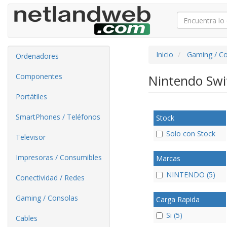
Inicio
Gaming / C
Ordenadores
Componentes
Nintendo Sw
Portátiles
SmartPhones / Teléfonos
Stock
Solo con Stock
Televisor
Impresoras / Consumibles
Marcas
NINTENDO (5)
Conectividad / Redes
Gaming / Consolas
Carga Rapida
Si (5)
Cables