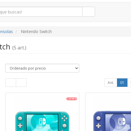
onsolas
Nintendo Switch
itch
(5 art.)
Ant.
01