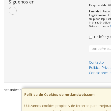
Síguenos en:
Responsable
: 
Finalidad
: Respon
Legitimación
: C
obligación legal;
De
información adicio
Datos en nuestra
P
He leído y 
Contacto
Política Priva
Condiciones 
netlandweb.com © 2026
Política de Cookies de netlandweb.com
Utilizamos cookies propias y de terceros para mejorar