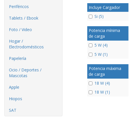
Periféricos
Incluye Cargador
Si (5)
Tablets / Ebook
Foto / Video
Potencia mínima
de carga
Hogar /
5 W (4)
Electrodomésticos
5 W (1)
Papelería
Potencia máxima
Ocio / Deportes /
de carga
Mascotas
18 W (4)
Apple
18 W (1)
Hiopos
SAT