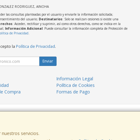
GONZALEZ RODRIGUEZ, AINOHA
der las consultas planteadas por el usuario y enviarle la información solicitada;
onsentimiento del usuario;
Destinatarios
: Solo se realizan cesiones si existe una
rechos
: Acceder, rectificar y suprimir, así como otros derechos, como se indica en la
nal;
Información Adicional
: Puede consultar la información completa de Protección de
olítica de Privacidad
.
acepto la
Política de Privacidad
.
Enviar
Información Legal
cidad
Política de Cookies
de Compra
Formas de Pago
Rúa do Paseo 30, 32003, Ourense, España. -
 nuestros servicios.