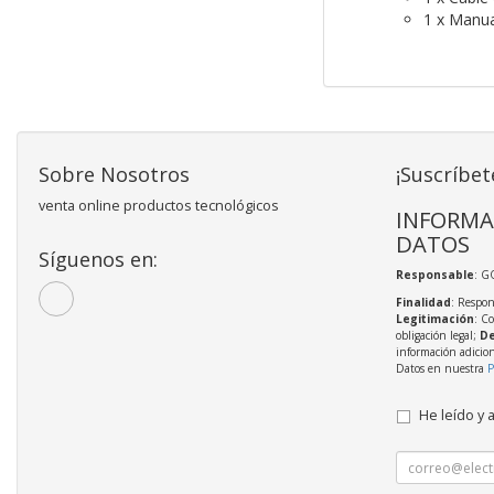
1 x Manua
Sobre Nosotros
¡Suscríbet
venta online productos tecnológicos
INFORMA
DATOS
Síguenos en:
Responsable
: 
Finalidad
: Respon
Legitimación
: C
obligación legal;
De
información adicio
Datos en nuestra
P
He leído y 