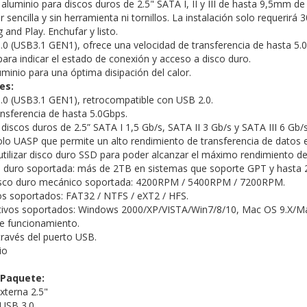
aluminio para discos duros de 2.5" SATA I, II y III de hasta 9,5mm de 
r sencilla y sin herramienta ni tornillos. La instalación solo requerirá
and Play. Enchufar y listo.
0 (USB3.1 GEN1), ofrece una velocidad de transferencia de hasta 5.
para indicar el estado de conexión y acceso a disco duro.
minio para una óptima disipación del calor.
es:
0 (USB3.1 GEN1), retrocompatible con USB 2.0.
ansferencia de hasta 5.0Gbps.
discos duros de 2.5” SATA I 1,5 Gb/s, SATA II 3 Gb/s y SATA III 6 Gb/
lo UASP que permite un alto rendimiento de transferencia de datos e
tilizar disco duro SSD para poder alcanzar el máximo rendimiento de 
 duro soportada: más de 2TB en sistemas que soporte GPT y hasta 2
disco duro mecánico soportada: 4200RPM / 5400RPM / 7200RPM.
s soportados: FAT32 / NTFS / eXT2 / HFS.
tivos soportados: Windows 2000/XP/VISTA/Win7/8/10, Mac OS 9.X/M
e funcionamiento.
través del puerto USB.
io
 Paquete:
xterna 2.5"
 USB 3.0