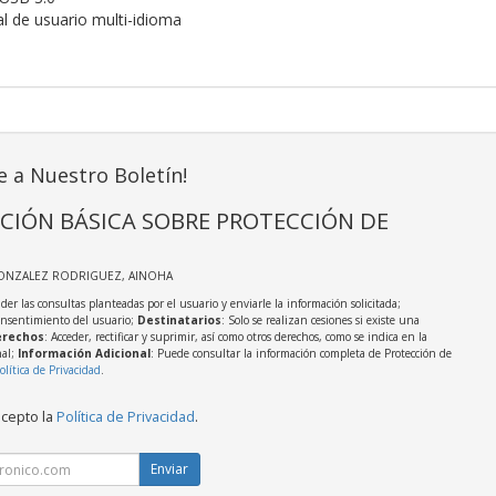
l de usuario multi-idioma
e a Nuestro Boletín!
CIÓN BÁSICA SOBRE PROTECCIÓN DE
GONZALEZ RODRIGUEZ, AINOHA
der las consultas planteadas por el usuario y enviarle la información solicitada;
onsentimiento del usuario;
Destinatarios
: Solo se realizan cesiones si existe una
rechos
: Acceder, rectificar y suprimir, así como otros derechos, como se indica en la
nal;
Información Adicional
: Puede consultar la información completa de Protección de
olítica de Privacidad
.
acepto la
Política de Privacidad
.
Enviar