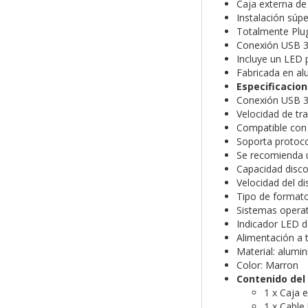
Caja externa de 
Instalación súpe
Totalmente Plug 
Conexión USB 3.
Incluye un LED 
Fabricada en alu
Especificacion
Conexión USB 3.
Velocidad de tr
Compatible con 
Soporta protoco
Se recomienda u
Capacidad disco
Velocidad del 
Tipo de formato
Sistemas opera
Indicador LED d
Alimentación a 
Material: alumin
Color: Marron
Contenido del
1 x Caja e
1 x Cable