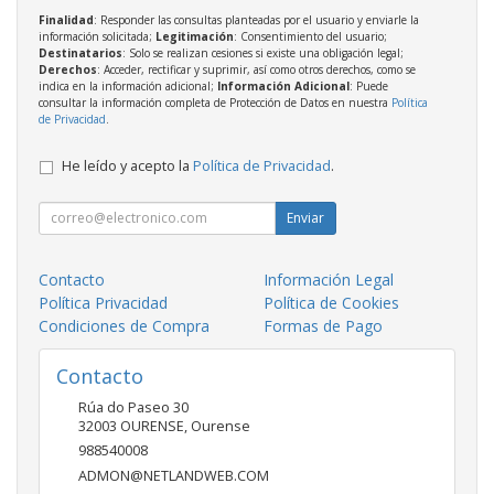
Finalidad
: Responder las consultas planteadas por el usuario y enviarle la
información solicitada;
Legitimación
: Consentimiento del usuario;
Destinatarios
: Solo se realizan cesiones si existe una obligación legal;
Derechos
: Acceder, rectificar y suprimir, así como otros derechos, como se
indica en la información adicional;
Información Adicional
: Puede
consultar la información completa de Protección de Datos en nuestra
Política
de Privacidad
.
He leído y acepto la
Política de Privacidad
.
Enviar
Contacto
Información Legal
Política Privacidad
Política de Cookies
Condiciones de Compra
Formas de Pago
Contacto
Rúa do Paseo 30
32003
OURENSE
,
Ourense
988540008
ADMON@NETLANDWEB.COM