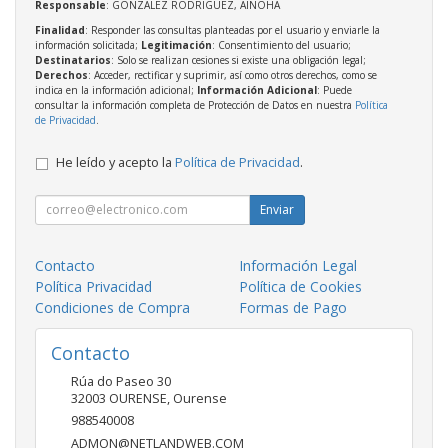
Responsable
: GONZALEZ RODRIGUEZ, AINOHA
Finalidad
: Responder las consultas planteadas por el usuario y enviarle la
información solicitada;
Legitimación
: Consentimiento del usuario;
Destinatarios
: Solo se realizan cesiones si existe una obligación legal;
Derechos
: Acceder, rectificar y suprimir, así como otros derechos, como se
indica en la información adicional;
Información Adicional
: Puede
consultar la información completa de Protección de Datos en nuestra
Política
de Privacidad
.
He leído y acepto la
Política de Privacidad
.
Enviar
Contacto
Información Legal
Política Privacidad
Política de Cookies
Condiciones de Compra
Formas de Pago
Contacto
Rúa do Paseo 30
32003
OURENSE
,
Ourense
988540008
ADMON@NETLANDWEB.COM