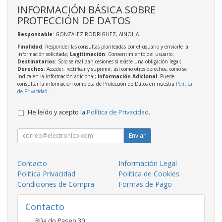
INFORMACIÓN BÁSICA SOBRE
PROTECCIÓN DE DATOS
Responsable
: GONZALEZ RODRIGUEZ, AINOHA
Finalidad
: Responder las consultas planteadas por el usuario y enviarle la
información solicitada;
Legitimación
: Consentimiento del usuario;
Destinatarios
: Solo se realizan cesiones si existe una obligación legal;
Derechos
: Acceder, rectificar y suprimir, así como otros derechos, como se
indica en la información adicional;
Información Adicional
: Puede
consultar la información completa de Protección de Datos en nuestra
Política
de Privacidad
.
He leído y acepto la
Política de Privacidad
.
Enviar
Contacto
Información Legal
Política Privacidad
Política de Cookies
Condiciones de Compra
Formas de Pago
Contacto
Rúa do Paseo 30