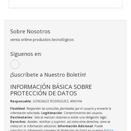
Sobre Nosotros
venta online productos tecnológicos
Síguenos en:
¡Suscríbete a Nuestro Boletín!
INFORMACIÓN BÁSICA SOBRE
PROTECCIÓN DE DATOS
Responsable
: GONZALEZ RODRIGUEZ, AINOHA
Finalidad
: Responder las consultas planteadas por el usuario y enviarle la
información solicitada;
Legitimación
: Consentimiento del usuario;
Destinatarios
: Solo se realizan cesiones si existe una obligación legal;
Derechos
: Acceder, rectificar y suprimir, así como otros derechos, como se
indica en la información adicional;
Información Adicional
: Puede
consultar la información completa de Protección de Datos en nuestra
Política