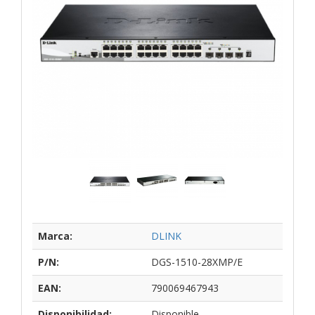
Marca:
DLINK
P/N:
DGS-1510-28XMP/E
EAN:
790069467943
Disponibilidad:
Disponible