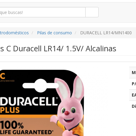
ctrodomésticos
Pilas de consumo
DURACELL LR14/MN1400
as C Duracell LR14/ 1.5V/ Alcalinas
M
P
E
Di