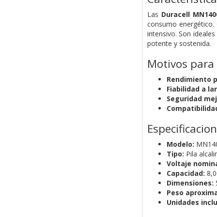
Las
Duracell MN140
consumo energético. G
intensivo. Son ideales
potente y sostenida.
Motivos para
Rendimiento p
Fiabilidad a la
Seguridad mej
Compatibilida
Especificacio
Modelo:
MN14
Tipo:
Pila alcal
Voltaje nomina
Capacidad:
8,0
Dimensiones:
5
Peso aproxim
Unidades inclu