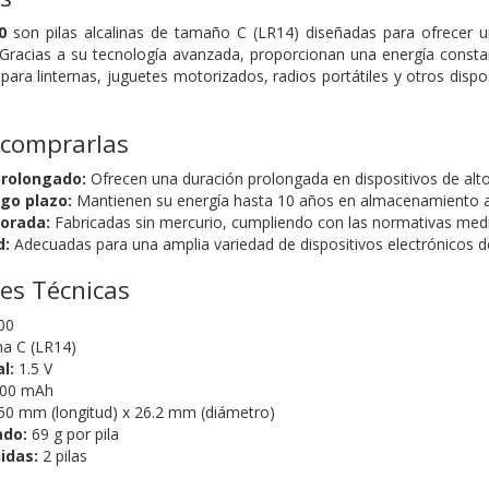
0
son pilas alcalinas de tamaño C (LR14) diseñadas para ofrecer un
racias a su tecnología avanzada, proporcionan una energía constan
 para linternas, juguetes motorizados, radios portátiles y otros disp
 comprarlas
rolongado:
Ofrecen una duración prolongada en dispositivos de al
rgo plazo:
Mantienen su energía hasta 10 años en almacenamiento 
orada:
Fabricadas sin mercurio, cumpliendo con las normativas med
d:
Adecuadas para una amplia variedad de dispositivos electrónicos de
nes Técnicas
00
ina C (LR14)
l:
1.5 V
00 mAh
0 mm (longitud) x 26.2 mm (diámetro)
ado:
69 g por pila
idas:
2 pilas