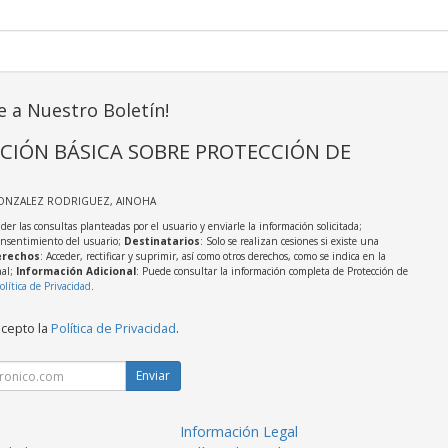
e a Nuestro Boletín!
CIÓN BÁSICA SOBRE PROTECCIÓN DE
GONZALEZ RODRIGUEZ, AINOHA
der las consultas planteadas por el usuario y enviarle la información solicitada;
onsentimiento del usuario;
Destinatarios
: Solo se realizan cesiones si existe una
rechos
: Acceder, rectificar y suprimir, así como otros derechos, como se indica en la
nal;
Información Adicional
: Puede consultar la información completa de Protección de
olítica de Privacidad
.
acepto la
Política de Privacidad
.
Enviar
Información Legal