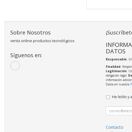
Sobre Nosotros
¡Suscríbet
venta online productos tecnológicos
INFORMA
DATOS
Síguenos en:
Responsable
: 
Finalidad
: Respon
Legitimación
: C
obligación legal;
De
información adicio
Datos en nuestra
P
He leído y 
Contacto