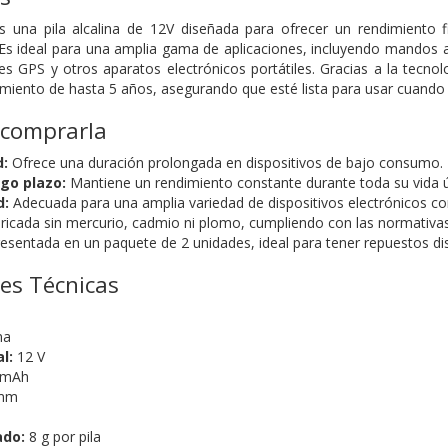
 una pila alcalina de 12V diseñada para ofrecer un rendimiento 
s ideal para una amplia gama de aplicaciones, incluyendo mandos a 
res GPS y otros aparatos electrónicos portátiles. Gracias a la tecn
iento de hasta 5 años, asegurando que esté lista para usar cuando 
 comprarla
d:
Ofrece una duración prolongada en dispositivos de bajo consumo.
rgo plazo:
Mantiene un rendimiento constante durante toda su vida út
d:
Adecuada para una amplia variedad de dispositivos electrónicos c
ricada sin mercurio, cadmio ni plomo, cumpliendo con las normativa
esentada en un paquete de 2 unidades, ideal para tener repuestos dis
nes Técnicas
na
l:
12 V
 mAh
mm
ado:
8 g por pila