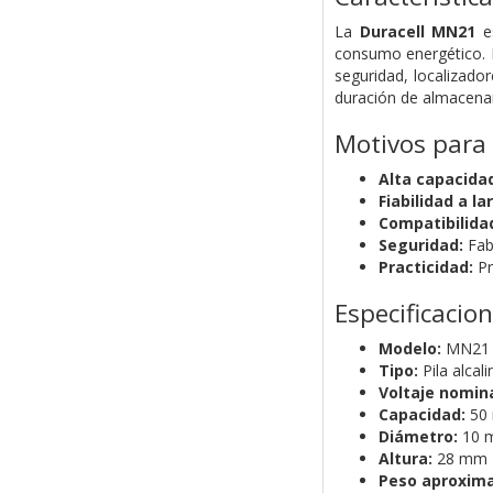
La
Duracell MN21
es
consumo energético. E
seguridad, localizado
duración de almacenam
Motivos para
Alta capacida
Fiabilidad a la
Compatibilida
Seguridad:
Fab
Practicidad:
Pr
Especificacio
Modelo:
MN21
Tipo:
Pila alcali
Voltaje nomina
Capacidad:
50
Diámetro:
10 
Altura:
28 mm
Peso aproxim