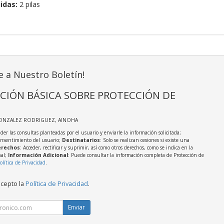
idas:
2 pilas
e a Nuestro Boletín!
CIÓN BÁSICA SOBRE PROTECCIÓN DE
GONZALEZ RODRIGUEZ, AINOHA
der las consultas planteadas por el usuario y enviarle la información solicitada;
onsentimiento del usuario;
Destinatarios
: Solo se realizan cesiones si existe una
rechos
: Acceder, rectificar y suprimir, así como otros derechos, como se indica en la
nal;
Información Adicional
: Puede consultar la información completa de Protección de
olítica de Privacidad
.
acepto la
Política de Privacidad
.
Enviar