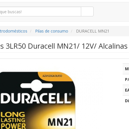
ctrodomésticos
Pilas de consumo
DURACELL MN21
as 3LR50 Duracell MN21/ 12V/ Alcalinas
M
P
E
Di