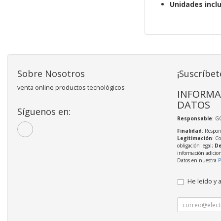
Unidades inclu
Sobre Nosotros
¡Suscríbet
venta online productos tecnológicos
INFORMA
DATOS
Síguenos en:
Responsable
: 
Finalidad
: Respon
Legitimación
: C
obligación legal;
De
información adicio
Datos en nuestra
P
He leído y 