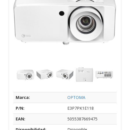
Marca:
OPTOMA
P/N:
E3P7PK1E118
EAN:
5055387669475
Disponibilidad:
Disponible