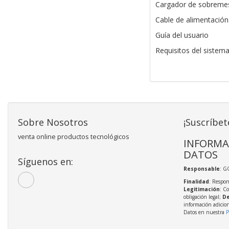
Cargador de sobreme
Cable de alimentación
Guía del usuario
Requisitos del sistem
Sobre Nosotros
¡Suscríbet
venta online productos tecnológicos
INFORMA
DATOS
Síguenos en:
Responsable
: 
Finalidad
: Respon
Legitimación
: C
obligación legal;
De
información adicio
Datos en nuestra
P