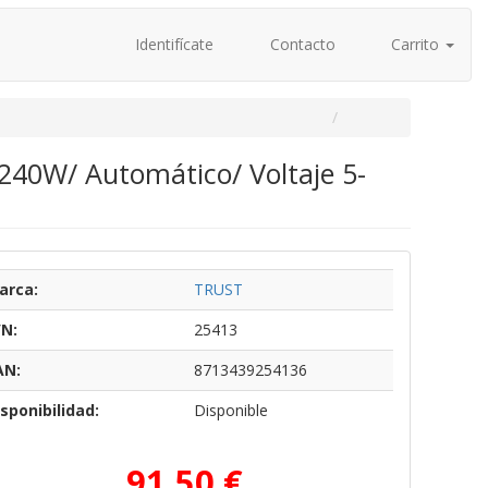
Identifícate
Contacto
Carrito
240W/ Automático/ Voltaje 5-
arca:
TRUST
/N:
25413
AN:
8713439254136
sponibilidad:
Disponible
91,50 €