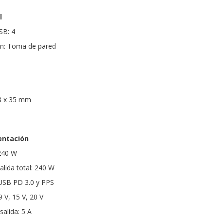
l
SB: 4
ón: Toma de pared
8 x 35 mm
entación
 240 W
lida total: 240 W
 USB PD 3.0 y PPS
9 V, 15 V, 20 V
alida: 5 A