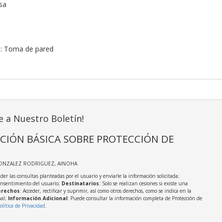
sa
a: Toma de pared
e a Nuestro Boletín!
CIÓN BÁSICA SOBRE PROTECCIÓN DE
GONZALEZ RODRIGUEZ, AINOHA
der las consultas planteadas por el usuario y enviarle la información solicitada;
onsentimiento del usuario;
Destinatarios
: Solo se realizan cesiones si existe una
rechos
: Acceder, rectificar y suprimir, así como otros derechos, como se indica en la
nal;
Información Adicional
: Puede consultar la información completa de Protección de
olítica de Privacidad
.