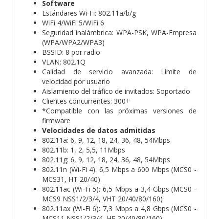
Software
Estándares Wi-Fi: 802.11a/b/g
WiFi 4/WiFi 5/WiFi 6
Seguridad inalámbrica: WPA-PSK, WPA-Empresa
(WPA/WPA2/WPA3)
BSSID: 8 por radio
VLAN: 802.1Q
Calidad de servicio avanzada: Límite de
velocidad por usuario
Aislamiento del tráfico de invitados: Soportado
Clientes concurrentes: 300+
*Compatible con las próximas versiones de
firmware
Velocidades de datos admitidas
802.11a: 6, 9, 12, 18, 24, 36, 48, 54Mbps
802.11b: 1, 2, 5,5, 11Mbps
802.11g: 6, 9, 12, 18, 24, 36, 48, 54Mbps
802.11n (Wi-Fi 4): 6,5 Mbps a 600 Mbps (MCS0 -
MCS31, HT 20/40)
802.11ac (Wi-Fi 5): 6,5 Mbps a 3,4 Gbps (MCS0 -
MCS9 NSS1/2/3/4, VHT 20/40/80/160)
802.11ax (Wi-Fi 6): 7,3 Mbps a 4,8 Gbps (MCS0 -
MCS11 NSS1/2/3/4, HE 20/40/80/160)