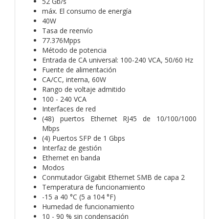
52 Gb/s
máx. El consumo de energía
40W
Tasa de reenvío
77.376Mpps
Método de potencia
Entrada de CA universal: 100-240 VCA, 50/60 Hz
Fuente de alimentación
CA/CC, interna, 60W
Rango de voltaje admitido
100 - 240 VCA
Interfaces de red
(48) puertos Ethernet RJ45 de 10/100/1000
Mbps
(4) Puertos SFP de 1 Gbps
Interfaz de gestión
Ethernet en banda
Modos
Conmutador Gigabit Ethernet SMB de capa 2
Temperatura de funcionamiento
-15 a 40 °C (5 a 104 °F)
Humedad de funcionamiento
10 - 90 % sin condensación