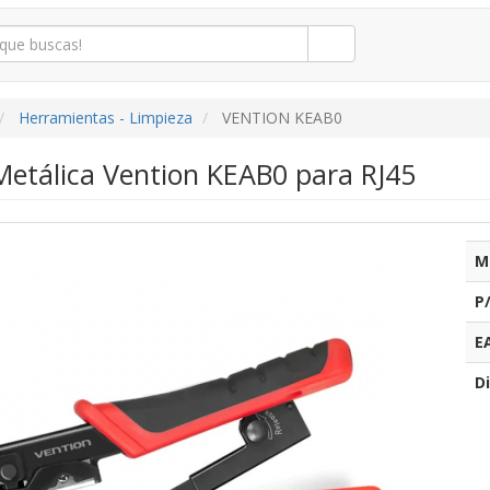
Herramientas - Limpieza
VENTION KEAB0
etálica Vention KEAB0 para RJ45
M
P
E
Di