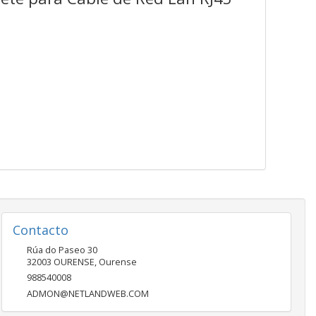
Contacto
Rúa do Paseo 30
32003
OURENSE
,
Ourense
988540008
ADMON@NETLANDWEB.COM