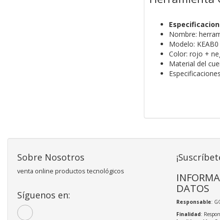
Especificacio
Nombre: herrami
Modelo: KEAB0
Color: rojo + n
Material del cu
Especificacione
Sobre Nosotros
¡Suscríbet
venta online productos tecnológicos
INFORMA
DATOS
Síguenos en:
Responsable
: 
Finalidad
: Respon