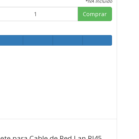
*IVA Incluido
Comprar
ete para Cable de Red Lan RJ45