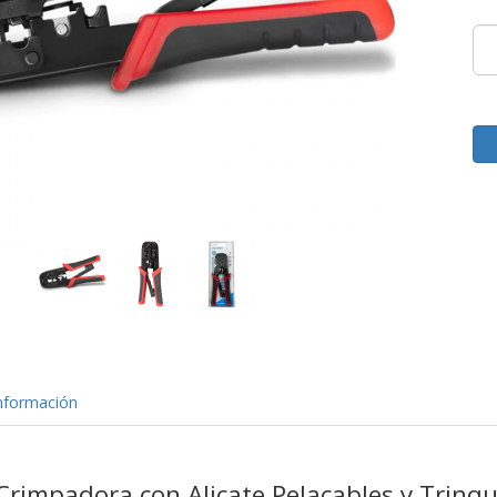
nformación
rimpadora con Alicate Pelacables y Trinqu