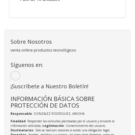
Sobre Nosotros
venta online productos tecnológicos
Síguenos en:
¡Suscríbete a Nuestro Boletín!
INFORMACIÓN BÁSICA SOBRE
PROTECCIÓN DE DATOS
Responsable
: GONZALEZ RODRIGUEZ, AINOHA
Finalidad
: Responder las consultas planteadas por el usuario y enviarle la
información solicitada;
Legitimación
: Consentimiento del usuario;
Destinatarios
: Solo se realizan cesiones si existe una obligación legal;
Derechos
: Acceder, rectificar y suprimir, así como otros derechos, como se