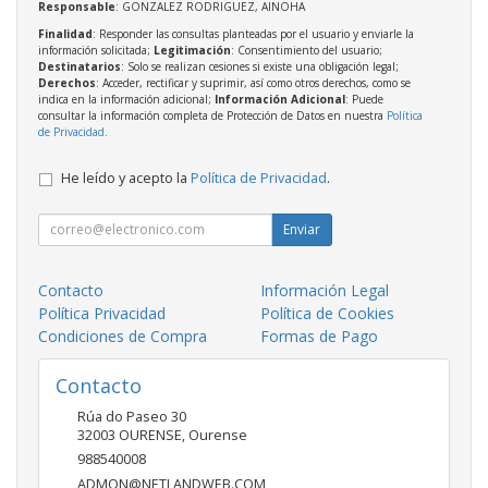
Responsable
: GONZALEZ RODRIGUEZ, AINOHA
Finalidad
: Responder las consultas planteadas por el usuario y enviarle la
información solicitada;
Legitimación
: Consentimiento del usuario;
Destinatarios
: Solo se realizan cesiones si existe una obligación legal;
Derechos
: Acceder, rectificar y suprimir, así como otros derechos, como se
indica en la información adicional;
Información Adicional
: Puede
consultar la información completa de Protección de Datos en nuestra
Política
de Privacidad
.
He leído y acepto la
Política de Privacidad
.
Enviar
Contacto
Información Legal
Política Privacidad
Política de Cookies
Condiciones de Compra
Formas de Pago
Contacto
Rúa do Paseo 30
32003
OURENSE
,
Ourense
988540008
ADMON@NETLANDWEB.COM