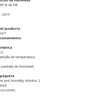
ición de humedad
 99 % de HR
1–2019
el producto
 mm*
ncionamiento
ámbrica
LE
antalla de temperatura
a pantalla de humedad
 paquete
re and Humidity Monitor 2
ared
trucciones