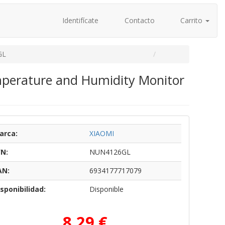
Identifícate
Contacto
Carrito
GL
perature and Humidity Monitor
arca:
XIAOMI
/N:
NUN4126GL
AN:
6934177717079
sponibilidad:
Disponible
8,29 €