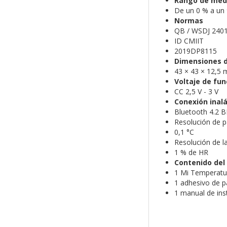
Rango de med
De un 0 % a un
Normas
QB / WSDJ 240
ID CMIIT
2019DP8115
Dimensiones d
43 × 43 × 12,5
Voltaje de fu
CC 2,5 V - 3 V
Conexión inal
Bluetooth 4.2 B
Resolución de p
0,1 °C
Resolución de l
1 % de HR
Contenido del
1 Mi Temperatu
1 adhesivo de p
1 manual de ins