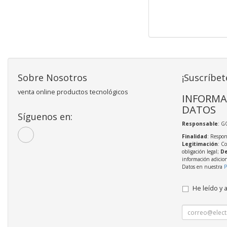
Sobre Nosotros
¡Suscríbet
venta online productos tecnológicos
INFORMA
DATOS
Síguenos en:
Responsable
: 
Finalidad
: Respon
Legitimación
: C
obligación legal;
De
información adicio
Datos en nuestra
P
He leído y 