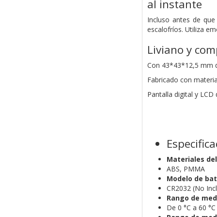
al instante
Incluso antes de que
escalofríos. Utiliza e
Liviano y co
Con 43*43*12,5 mm de
Fabricado con
materia
Pantalla digital y LCD
Especific
Materiales de
ABS, PMMA
Modelo de bat
CR2032 (No Incl
Rango de med
De 0 °C a 60 °C