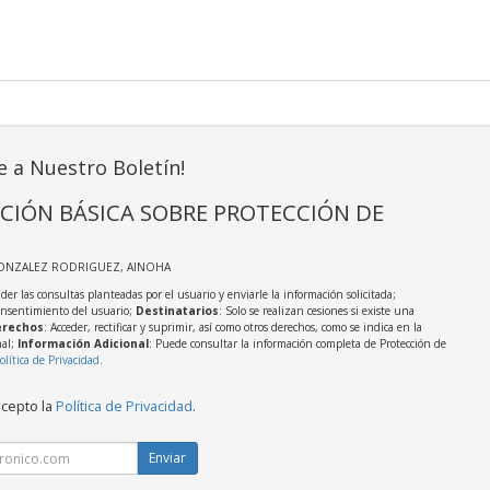
e a Nuestro Boletín!
CIÓN BÁSICA SOBRE PROTECCIÓN DE
GONZALEZ RODRIGUEZ, AINOHA
der las consultas planteadas por el usuario y enviarle la información solicitada;
onsentimiento del usuario;
Destinatarios
: Solo se realizan cesiones si existe una
rechos
: Acceder, rectificar y suprimir, así como otros derechos, como se indica en la
nal;
Información Adicional
: Puede consultar la información completa de Protección de
olítica de Privacidad
.
acepto la
Política de Privacidad
.
Enviar