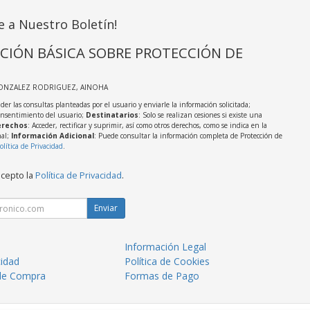
e a Nuestro Boletín!
CIÓN BÁSICA SOBRE PROTECCIÓN DE
GONZALEZ RODRIGUEZ, AINOHA
der las consultas planteadas por el usuario y enviarle la información solicitada;
onsentimiento del usuario;
Destinatarios
: Solo se realizan cesiones si existe una
rechos
: Acceder, rectificar y suprimir, así como otros derechos, como se indica en la
nal;
Información Adicional
: Puede consultar la información completa de Protección de
olítica de Privacidad
.
acepto la
Política de Privacidad
.
Enviar
Información Legal
cidad
Política de Cookies
de Compra
Formas de Pago