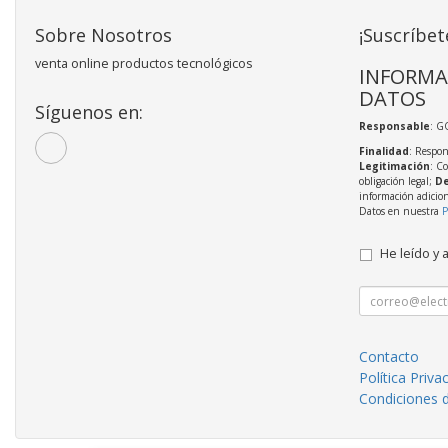
Sobre Nosotros
¡Suscríbet
venta online productos tecnológicos
INFORMA
DATOS
Síguenos en:
Responsable
: 
Finalidad
: Respon
Legitimación
: C
obligación legal;
De
información adicio
Datos en nuestra
P
He leído y 
Contacto
Política Priva
Condiciones 