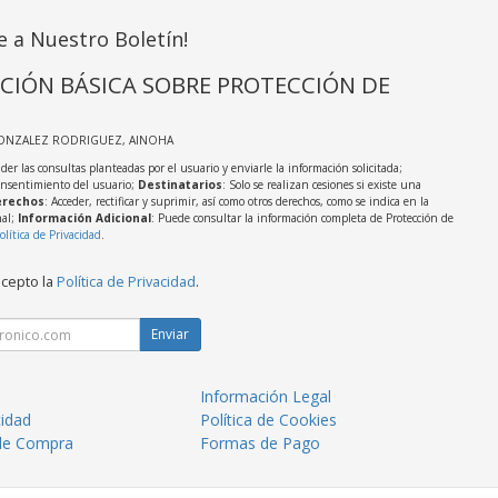
e a Nuestro Boletín!
CIÓN BÁSICA SOBRE PROTECCIÓN DE
GONZALEZ RODRIGUEZ, AINOHA
der las consultas planteadas por el usuario y enviarle la información solicitada;
onsentimiento del usuario;
Destinatarios
: Solo se realizan cesiones si existe una
rechos
: Acceder, rectificar y suprimir, así como otros derechos, como se indica en la
nal;
Información Adicional
: Puede consultar la información completa de Protección de
olítica de Privacidad
.
acepto la
Política de Privacidad
.
Enviar
Información Legal
cidad
Política de Cookies
de Compra
Formas de Pago