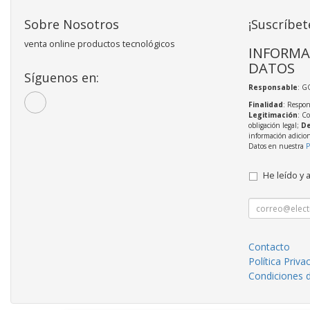
Sobre Nosotros
¡Suscríbet
venta online productos tecnológicos
INFORMA
DATOS
Síguenos en:
Responsable
: 
Finalidad
: Respon
Legitimación
: C
obligación legal;
De
información adicio
Datos en nuestra
P
He leído y 
Contacto
Política Priva
Condiciones 