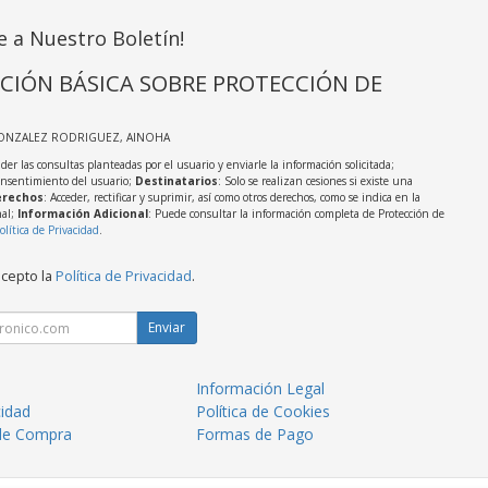
e a Nuestro Boletín!
CIÓN BÁSICA SOBRE PROTECCIÓN DE
GONZALEZ RODRIGUEZ, AINOHA
der las consultas planteadas por el usuario y enviarle la información solicitada;
onsentimiento del usuario;
Destinatarios
: Solo se realizan cesiones si existe una
rechos
: Acceder, rectificar y suprimir, así como otros derechos, como se indica en la
nal;
Información Adicional
: Puede consultar la información completa de Protección de
olítica de Privacidad
.
acepto la
Política de Privacidad
.
Enviar
Información Legal
cidad
Política de Cookies
de Compra
Formas de Pago