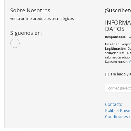
Sobre Nosotros
¡Suscríbet
venta online productos tecnológicos
INFORMA
DATOS
Síguenos en:
Responsable
: 
Finalidad
: Respon
Legitimación
: C
obligación legal;
De
información adicio
Datos en nuestra
P
He leído y 
Contacto
Política Priva
Condiciones 