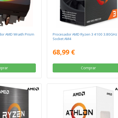
ador AMD Wraith Prism
Procesador AMD Ryzen 3 4100 3.80GHz
Socket AM4
68,99 €
prar
Comprar