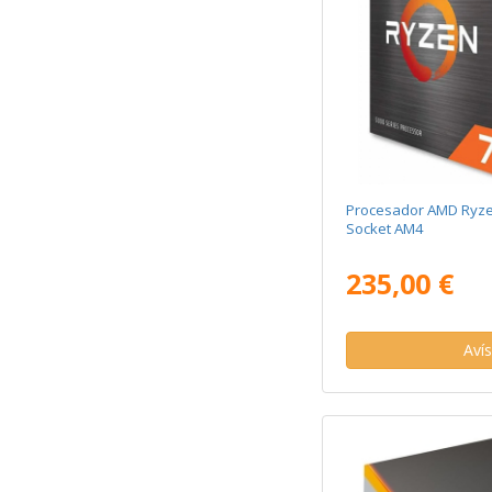
Procesador AMD Ryz
Socket AM4
235,00 €
Aví