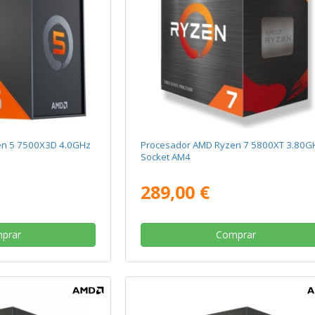
en 5 7500X3D 4.0GHz
Procesador AMD Ryzen 7 5800XT 3.80G
Socket AM4
289,00 €
prar
Comprar