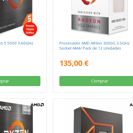
n 5 5500 3.60GHz
Procesador AMD Athlon 3000G 3.5GHz
Socket AM4/ Pack de 12 Unidades
135,00 €
prar
Comprar