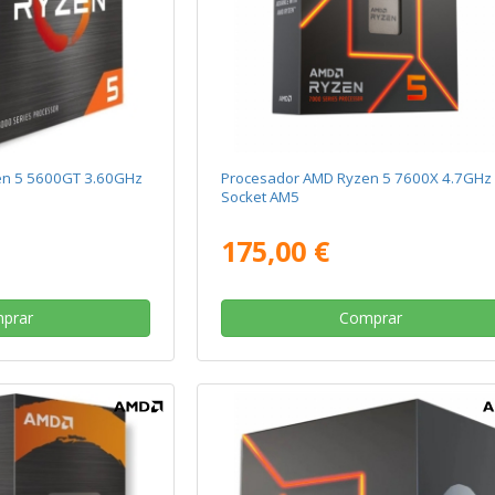
en 5 5600GT 3.60GHz
Procesador AMD Ryzen 5 7600X 4.7GHz
Socket AM5
175,00 €
prar
Comprar