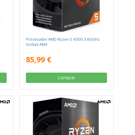
Procesador AMD Ryzen 5 4500 3.60GHz
Socket AM4
85,99 €
Comprar