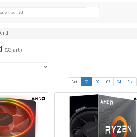
Amd
md
(33 art.)
Ant.
01
02
03
04
Sig.