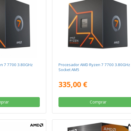
n 7 7700 3.80GHz
Procesador AMD Ryzen 7 7700 3.80GHz
Socket AM5
335,00 €
prar
Comprar