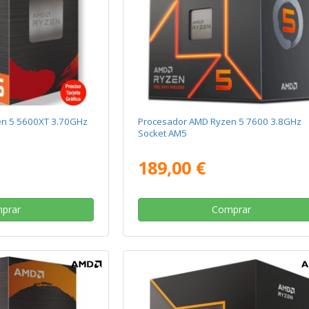
en 5 5600XT 3.70GHz
Procesador AMD Ryzen 5 7600 3.8GHz
Socket AM5
189,00 €
prar
Comprar