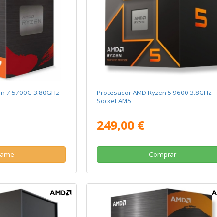
en 7 5700G 3.80GHz
Procesador AMD Ryzen 5 9600 3.8GHz
Socket AM5
249,00 €
same
Comprar